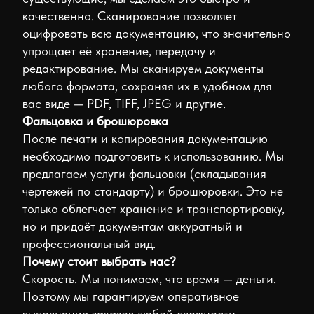
Исполнительные
качественно. Сканирование позволяет
оцифровать всю документацию, что значительно
схемы
упрощает её хранение, передачу и
Сертификаты
редактирование. Мы сканируем документы
и
любого формата, сохраняя их в удобном для
паспорта
вас виде — PDF, TIFF, JPEG и другие.
ОЖР
Фальцовка и брошюровка
Дополнительные
После печати и копирования документацию
услуги
необходимо подготовить к использованию. Мы
Твёрдый
предлагаем услуги фальцовки (складывания
переплёт
чертежей по стандарту) и брошюровки. Это не
Фальцовка
только облегчает хранение и транспортировку,
Брошюровка
но и придаёт документам аккуратный и
Ламинирование
профессиональный вид.
Сканирование
Почему стоит выбрать нас?
Реставрация
Скорость. Мы понимаем, что время — деньги.
книг
Поэтому мы гарантируем оперативное
выполнение заказов любой сложности.