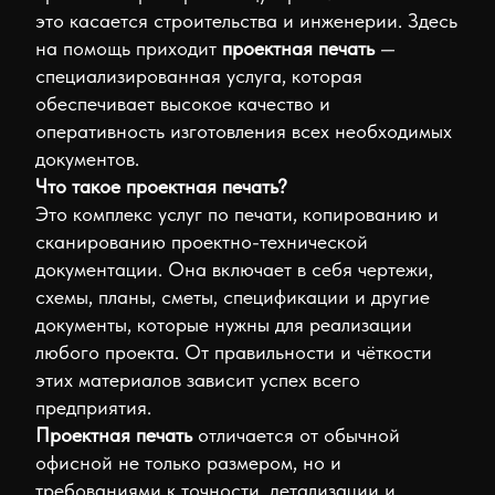
это касается строительства и инженерии. Здесь
Контакты
на помощь приходит
проектная печать
—
Проектная
специализированная услуга, которая
печать
обеспечивает высокое качество и
Печать
оперативность изготовления всех необходимых
чертежей
документов.
Печать
Что такое проектная печать?
рабочей
Это комплекс услуг по печати, копированию и
документации
сканированию проектно-технической
Печать
документации. Она включает в себя чертежи,
проектной
схемы, планы, сметы, спецификации и другие
документации
документы, которые нужны для реализации
Печать
любого проекта. От правильности и чёткости
исполнительной
этих материалов зависит успех всего
документации
предприятия.
Фотоальбомы
Проектная печать
отличается от обычной
офисной не только размером, но и
Свадебные
требованиями к точности, детализации и
Личные