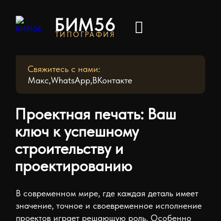
БИМ56
+7
ТИПОГРАФИЯ
961
923
19
Свяжитесь с нами:
17
Макс
WhatsApp
ВКонтакте
bimoren@yandex.ru
Напишите
Проектная печать: Ваш
нам:
ключ к успешному
Макс
строительству и
проектированию
WhatsApp
ВКонтакте
В современном мире, где каждая деталь имеет
Доставка
значение, точное и своевременное исполнение
проектов играет решающую роль. Особенно
Статьи