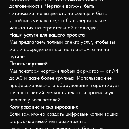
долговечности. Чертежи должны быть
(любимому
читаемыми, не выцветать на солнце и быть
мужчине/
устойчивыми к влаге, чтобы выдержать все
любимой
испытания на строительной площадке.
женщине;
Наши услуги для вашего проекта
семейные)
Мы предлагаем полный спектр услуг, чтобы вы
Детские
могли сосредоточиться на главном, а не на
Школьные
рутине.
Путешествие
Печать чертежей
Ежедневные
Мы печатаем чертежи любых форматов — от A4
(универсальные/
до A0 и даже более крупных. Использование
фотосессии)
профессионального оборудования гарантирует
Деревенские
точность линий, чёткость текста и правильную
Ностальгия
передачу всех деталей.
(ретро)
Копирование и сканирование
Постер
Если вам нужно создать цифровые копии ваших
Исполнительная
старых чертежей или размножить
АСР
существующие, мы сделаем это быстро и